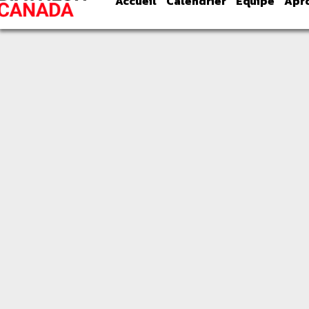
Accueil
Calendrier
É
quipe
À
pr